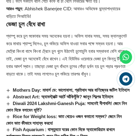
যায়। ফলে সকালে খালি পেটে কফি বা চা খেলে লিভারের ক্ষতি হয়।
আরও পড়ুন:
Abhishek Banerjee CID: আবারও অভিষেক বন্দ্যোপাধ্যায়ের
বাড়িতে সিআইডি!
ভেজা চুল বেঁধে রাখা
শ্যাম্পু করে চুল শুকোবার সময় অনেকের হয়না। অফিস যাবার সময়, সময় ক্যালকুলেট
করে মাথায় শ্যাম্পু দিলেও, চুল শুকিয়ে অফিস যাওয়া সবার পক্ষে সম্ভব হয়না। আর
মেট্রো কিংবা বাসে কিংবা ট্রেনে চুল খুলে উঠলেই চুলোচুলি হবার সম্ভাবনা বেশি থাকে।
তাই, ভেজা চুল অনেকেই বেঁধে রাখেন। এই হিউমিড ওয়েদারে ভেজা চুল কিন্তু উঁকুন
হবার আদর্শ স্থান। তাছাড়া ভেজা চুল বাঁধলে চুলের গোঁড়া দুর্বল হয় চুল পড়ার প্রবণতা
বাড়তে থাকে। তাই সময় লাগলেও চুল শুকিয়ে তারপর বাঁধুন।
Mothers Day: মাদার্স ডে: ভালোবাসা, প্রতিবাদ আর বাণিজ্যের জটিল ইতিহাস
Abstract Art: অ্যাবস্ট্রাক্ট আর্টে আঁকিবুঁকি? জানুন শিল্পের ইতিহাস
Diwali 2024 Lakshmi-Ganesh Puja: সামনেই দীপাবলি! জেনে নিন
কোন দিকে বসাবেন মূর্তি?
Rice for Weight loss: ভাত খেয়েও ওজন কমানো সম্ভব? জেনে নিন
কোন ভাত কীভাবে সাহায্য করবে!
Fish Aquarium : বাস্তুমতে ঘরের কোন দিকে অ্যাকোরিয়াম রাখলে