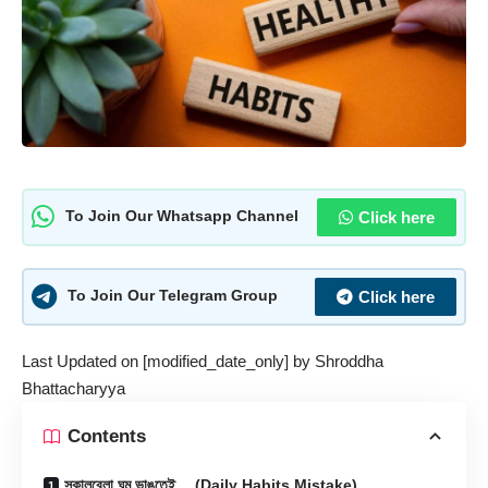
Click here
To Join Our Whatsapp Channel
Click here
To Join Our Telegram Group
Last Updated on [modified_date_only] by
Shroddha
Bhattacharyya
Contents
সকালবেলা ঘুম ভাঙতেই… (Daily Habits Mistake)