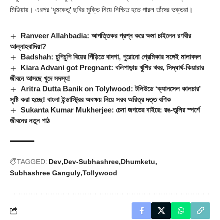
মিডিয়ায়। এরপর ‘ধূমকেতু’ ছবির মুক্তি নিয়ে নিশ্চিত হতে পারল তাঁদের ভক্তরা।
Ranveer Allahbadia: আপত্তিকর প্রশ্ন করে ক্ষমা চাইলেন রণবীর
আল্লাহবাদিয়া?
Badshah: চুপিচুপি বিয়ের পিঁড়িতে বাদশা, পুরোনো প্রেমিকার সঙ্গেই মালাবদল
Kiara Advani got Pregnant: বলিপাড়ায় খুশির খবর, সিদ্ধার্থ-কিয়ারার
জীবনে আসছে খুদে সদস্য!
Aritra Dutta Banik on Tolylwood: টলিউডে ‘ক্যানসেল কালচার’
সৃষ্টি করা হচ্ছে! বাংলা ইন্ডাস্ট্রির অবক্ষয় নিয়ে সরব অরিত্র দত্ত বণিক
Sukanta Kumar Mukherjee: চেনা জগতের বাইরে: রঙ-তুলির স্পর্শে
জীবনের নতুন পাঠ
TAGGED:
Dev
Dev-Subhashree
Dhumketu
Subhashree Ganguly
Tollywood