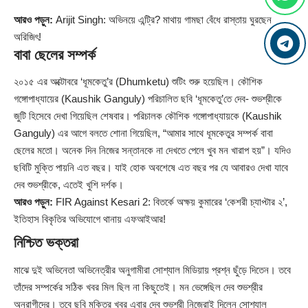
আরও পড়ুন:
Arijit Singh: অভিনয়ে এন্ট্রি? মাথায় গামছা বেঁধে রাস্তায় ঘুরছেন
অরিজিৎ!
বাবা ছেলের সম্পর্ক
২০১৫ এর অক্টোবরে ‘ধূমকেতু’র (Dhumketu) শুটিং শুরু হয়েছিল। কৌশিক
গঙ্গোপাধ্যায়ের (Kaushik Ganguly) পরিচালিত ছবি ‘ধূমকেতু’তে দেব- শুভশ্রীকে
জুটি হিসেবে দেখা গিয়েছিল শেষবার। পরিচালক কৌশিক গঙ্গোপাধ্যায়কে (Kaushik
Ganguly) এর আগে বলতে শোনা গিয়েছিল, “আমার সাথে ধূমকেতুর সম্পর্ক বাবা
ছেলের মতো। অনেক দিন নিজের সন্তানকে না দেখতে পেলে খুব মন খারাপ হয়”। যদিও
ছবিটি মুক্তি পায়নি এত বছর। যাই হোক অবশেষে এত বছর পর যে আবারও দেখা যাবে
দেব শুভশ্রীকে, এতেই খুশি দর্শক।
আরও পড়ুন:
FIR Against Kesari 2: বিতর্কে অক্ষয় কুমারের ‘কেশরী চ্যাপ্টার ২’,
ইতিহাস বিকৃতির অভিযোগে থানায় এফআইআর!
নিশ্চিত ভক্তরা
মাঝে দুই অভিনেতা অভিনেত্রীর অনুগামীরা সোশ্যাল মিডিয়ায় প্রশ্ন ছুঁড়ে দিতেন। তবে
তাঁদের সম্পর্কের সঠিক খবর মিল ছিল না কিছুতেই। মন ভেঙ্গেছিল দেব শুভশ্রীর
অনুরাগীদের। তবে ছবি মুক্তির খবর এবার দেব শুভশ্রী নিজেরাই দিলেন সোশ্যাল