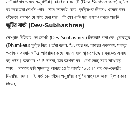
নস্টালজিয়ায় ভাসছে অনুরাগীরা। কারণ দেব-শুভশ্রী (Dev-Subhashree) জুটিকে
বহু বছর তারা দেখেনি পর্দায়। মাঝে অনেকটা সময়, ব্যক্তিগত জীবনেও এসেছে বদল।
তাঁদেরকে আবারও যে পর্দায় দেখা যাবে, এটা যেন কেউ মনে কল্পনাও করতে পারেনি।
জুটির বার্তা (Dev-Subhashree)
সোশ্যাল মিডিয়ায় দেব শুভশ্রী (
Dev
-Subhashree) নিজেরাই বার্তা দেন ‘ধূমকেতু’র
(Dhumketu) মুক্তি নিয়ে। তাঁরা বলেন, “১২ বছর পর, আবারও একসাথে, সমস্ত
অপেক্ষার অবসান ঘটিয়ে আপনাদের কাছে সিনেমা হলে মুক্তি পাচ্ছে। ধূমকেতু আসছে
বড় পর্দায়। অবশেষে ১৪ ই আগস্ট, আর অপেক্ষা নয়। দেখা হচ্ছে সবার সাথে বড়
পর্দায়। আমাদের ছবি ‘ধূমকেতু’ আসছে ১৪ ই আগস্ট ২০২৫।” আর দেব-শুভশ্রীর
মিলেমিশে দেওয়া এই বার্তা যেন তাঁদের অনুরাগীদের খুশির মাত্রাকে আরও দ্বিগুণ করে
দিয়েছে।