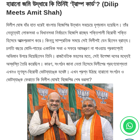
হারানো জমি উদ্ধারে কি তিনিই ‘ট্রাম্প কার্ড’? (Dilip
Meets Amit Shah)
দিলীপ ঘোষ যাঁর হাত ধরেই বাংলায় বিজেপির উত্থান সবচেয়ে দৃশ্যমান হয়েছিল। তাঁর
নেতৃত্বেই লোকসভা ও বিধানসভা নির্বাচনে বিজেপি রাজ্যে শক্তিশালী বিরোধী শক্তি
হিসেবে আত্মপ্রকাশ করে। কিন্তু সাম্প্রতিক সময়ে সেই দিলীপই যেন ছিলেন ব্রাত্য।
চলতি বছরে মোদি-শাহের একাধিক সভা ও সফরে আমন্ত্রণ না পাওয়ায় প্রকাশ্যেই
অভিমান উগরে দিয়েছিলেন তিনি। রাজনৈতিক মহলের মতে, সেই উপেক্ষা দলের মধ্যেই
অস্বস্তি তৈরি করেছিল। কারণ, সংগঠন জানা নেতা হিসেবে দিলীপের গ্রহণযোগ্যতা
এখনও তৃণমূল-বিরোধী ভোটব্যাঙ্কে যথেষ্ট। এখন প্রশ্ন উঠছে হারানো সংগঠন ও
ভোটব্যাঙ্ক ফেরাতে কি দিলীপ ঘোষই বিজেপির শেষ ভরসা?