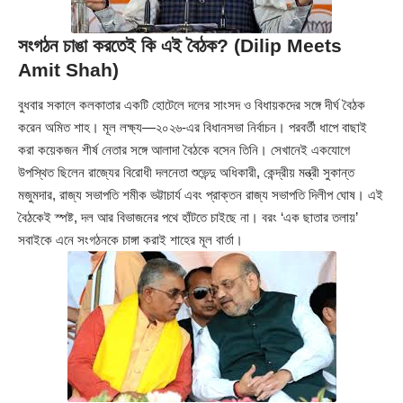
সংগঠন চাঙা করতেই কি এই বৈঠক? (Dilip Meets
Amit Shah)
বুধবার সকালে কলকাতার একটি হোটেলে দলের সাংসদ ও বিধায়কদের সঙ্গে দীর্ঘ বৈঠক
করেন অমিত শাহ। মূল লক্ষ্য—২০২৬-এর বিধানসভা নির্বাচন। পরবর্তী ধাপে বাছাই
করা কয়েকজন শীর্ষ নেতার সঙ্গে আলাদা বৈঠকে বসেন তিনি। সেখানেই একযোগে
উপস্থিত ছিলেন রাজ্যের বিরোধী দলনেতা শুভেন্দু অধিকারী, কেন্দ্রীয় মন্ত্রী সুকান্ত
মজুমদার, রাজ্য সভাপতি শমীক ভট্টাচার্য এবং প্রাক্তন রাজ্য সভাপতি দিলীপ ঘোষ। এই
বৈঠকেই স্পষ্ট, দল আর বিভাজনের পথে হাঁটতে চাইছে না। বরং ‘এক ছাতার তলায়’
সবাইকে এনে সংগঠনকে চাঙ্গা করাই শাহের মূল বার্তা।