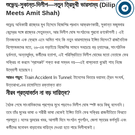
শুভেন্দু-সুকান্ত-দিলীপ—নতুন ত্রিমুখী ভারসাম্য (Dilip
Meets Amit Shah)
শুভেন্দু অধিকারী রাজ্যের মুখ হিসেবে বিজেপির প্রধান আক্রমণকারী, সুকান্ত মজুমদার
কেন্দ্রের সঙ্গে রাজ্যের সেতুবন্ধন, আর দিলীপ ঘোষ সংগঠনের পুরনো রণকৌশলী। এই
তিনজনকে এক ফ্রেমে এনে অমিত শাহ কি নতুন ভারসাম্যের ইঙ্গিত দিলেন? রাজনৈতিক
বিশ্লেষকদের মতে, ২৬-এর লড়াইয়ে বিজেপির সামনে সবচেয়ে বড় চ্যালেঞ্জ, সাংগঠনিক
দুর্বলতা, অন্তর্দ্বন্দ্ব, কর্মীদের হতাশা, এই পরিস্থিতিতে দিলীপ ঘোষের মতো নেতাকে ফের
সক্রিয় না করলে ‘গ্রাসরুট’ শক্ত করা সম্ভব নয়—এই বাস্তবতা বুঝেই শাহ নিজে
উদ্যোগী হয়েছেন।
আরও পড়ুন:
Train Accident In Tunnel: টানেলের ভিতরে ভয়াবহ ট্রেন সংঘর্ষ,
উত্তরাখণ্ডের চামোলিতে রক্তাক্ত রাত
নীরব প্রত্যাবর্তন না বড় দায়িত্ব?
বৈঠক শেষে সাংবাদিকদের প্রশ্নের মুখে পড়লেও দিলীপ ঘোষ স্পষ্ট করে কিছু বলেননি।
তবে তাঁর মুখের ভাষা ও শরীরী ভাষা থেকেই ইঙ্গিত তিনি ফের সক্রিয় রাজনীতিতে ফিরতে
প্রস্তুত। দলের অন্দরের খবর, আগামী দিনে সংগঠন পুনর্গঠন, জেলা স্তরের কর্মসূচি এবং
কর্মীদের মনোবল বাড়ানোর দায়িত্ব দেওয়া হতে পারে দিলীপকেই।