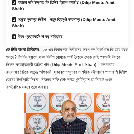
হারানো জমি উদ্ধারে কি তিনিই ‘ট্রাম্প কার্ড’? (Dilip Meets Amit
Shah)
শুভেন্দু-সুকান্ত-দিলীপ—নতুন ত্রিমুখী ভারসাম্য (Dilip Meets Amit
Shah)
নীরব প্রত্যাবর্তন না বড় দায়িত্ব?
কে টিভি বাংলা ডিজিটাল:
২৬-এর বিধানসভা নির্বাচনের আগে বঙ্গ বিজেপিতে কি তবে বরফ
গলছে? দীর্ঘদিন ব্রাত্য থাকা দিলীপ ঘোষকে শাহী বৈঠকে ডেকে সেই প্রশ্নই উসকে
দিলেন স্বরাষ্ট্রমন্ত্রী অমিত শাহ (
Dilip Meets Amit Shah
)। কলকাতায়
রুদ্ধদ্বার বৈঠকে শুভেন্দু অধিকারী, সুকান্ত মজুমদার ও শমীক ভট্টাচার্যের পাশাপাশি দিলীপ
ঘোষের উপস্থিতি নিছক সৌজন্য নাকি কৌশলগত পুনর্বিন্যাস তা নিয়েই এখন
রাজনৈতিক মহলে তুঙ্গে জল্পনা।