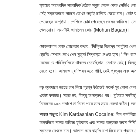
ম্যাচের আগেরদিন সাংবাদিক বৈঠকে সবুজ মেরুন কোচ সের্জিও 
সেই সম্ভাবনাকে সামনে রেখেই লড়াই চালিয়ে যেতে চান। চোট আ
পেয়েছেন আপুইয়া। পেশিতে চোট পেয়েছেন জেসন কামিংস। সেক্ষত্রে 
খেলানোর। এমনটাই জানালেন কোচ (Mohun Bagan)।
মোহনবাগান কোচ লোবেরার কথায়, ‘দিল্লির বিরুদ্ধে আপুইয়া খে
ট্রেনিং সেশনে দেখে শেষ মুহূর্তে সিদ্ধান্ত নেওয়া হবে।’ লিগ 
‘আমরা যে পরিস্থিতিতে থাকতে চেয়েছিলাম, সেখানে নেই। কিন
যেতে হবে। আমরাও চ্যাম্পিয়ন হতে পারি, সেই প্রত্যয় এবং আত্
বড় ব্যবধানে জয়ের চাপ নিয়ে প্রশ্ন উঠতেই সতর্ক সুর শোনা 
একটা ফ্যাক্টর। সহজ নয়, কিন্তু অসম্ভবও নয়। ফুটবলে সবকিছুই
নিজেদের ১০০ শতাংশ না দিতে পারে তবে ম্যাচ জেতা কঠিন। তবে
আরও পড়ুন:
Kim Kardashian Cocaine: কিম কার্দাশিয়ানের ব্
অন্যদিকে দলের অভিজ্ঞ ফুটবলার এবং দলের অন্যতম ভরসা দিমিত
ম্যাচকে দেখতে চান। আলাদা করে বাড়তি চাপ নিয়ে তার প্রভাব খে