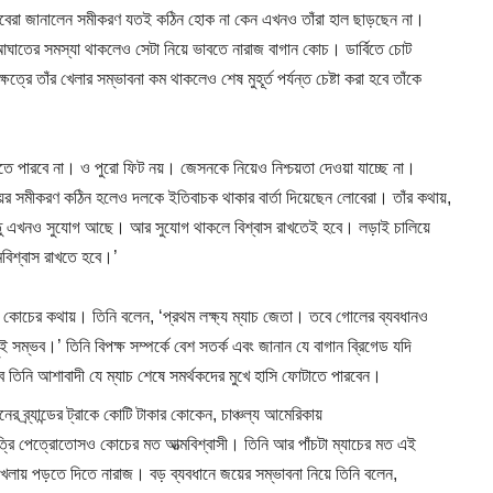
লোবেরা জানালেন সমীকরণ যতই কঠিন হোক না কেন এখনও তাঁরা হাল ছাড়ছেন না।
ঘাতের সমস্যা থাকলেও সেটা নিয়ে ভাবতে নারাজ বাগান কোচ। ডার্বিতে চোট
তাঁর খেলার সম্ভাবনা কম থাকলেও শেষ মুহূর্ত পর্যন্ত চেষ্টা করা হবে তাঁকে
লতে পারবে না। ও পুরো ফিট নয়। জেসনকে নিয়েও নিশ্চয়তা দেওয়া যাচ্ছে না।
জয়ের সমীকরণ কঠিন হলেও দলকে ইতিবাচক থাকার বার্তা দিয়েছেন লোবেরা। তাঁর কথায়,
্তু এখনও সুযোগ আছে। আর সুযোগ থাকলে বিশ্বাস রাখতেই হবে। লড়াই চালিয়ে
মবিশ্বাস রাখতে হবে।’
গেল কোচের কথায়। তিনি বলেন, ‘প্রথম লক্ষ্য ম্যাচ জেতা। তবে গোলের ব্যবধানও
 সম্ভব।’ তিনি বিপক্ষ সম্পর্কে বেশ সতর্ক এবং জানান যে বাগান ব্রিগেড যদি
 তিনি আশাবাদী যে ম্যাচ শেষে সমর্থকদের মুখে হাসি ফোটাতে পারবেন।
র্যান্ডের ট্রাকে কোটি টাকার কোকেন, চাঞ্চল্য আমেরিকায়
্রি পেত্রোতোসও কোচের মত আত্মবিশ্বাসী। তিনি আর পাঁচটা ম্যাচের মত এই
লায় পড়তে দিতে নারাজ। বড় ব্যবধানে জয়ের সম্ভাবনা নিয়ে তিনি বলেন,