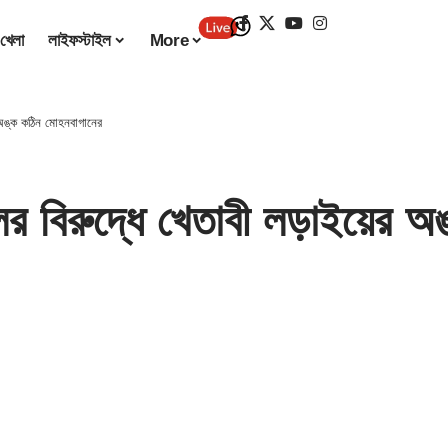
খেলা
লাইফস্টাইল
More
অঙ্ক কঠিন মোহনবাগানের
িরুদ্ধে খেতাবী লড়াইয়ের অঙ