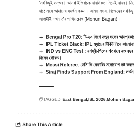
‘সবকিছুই সম্ভব। আমরা ইতিবাচক মানসিকতা নিয়েই নামব। নিজে
মাঠে এসে আমাদের সমর্থন করুন। আমরা লড়ব, নিজেদের সবকিছু উ
আগামীই এখন তাঁর পাখির চোখ (
Mohun Bagan
)।
Bengal Pro T20: টি-২০ লিগে নতুন দলের আত্মপ্রকাশের 
IPL Ticket Black: IPL ম্যাচের টিকিট নিয়ে কালোবাজ
IND vs ENG Test : যশস্বী-গিলের শতরানে ২৩ বছর আগের
দিলেন সৌরভ।
Messi Referee: মেসি কি রেফারির মনোযোগ নষ্ট করতে
Siraj Finds Support From England: লর্ডস টেস্টে উ
TAGGED:
East Bengal
ISL 2026
Mohun Baga
Share This Article