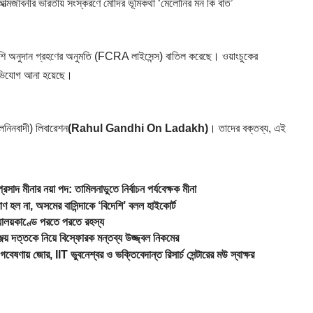
মজীবনীর ভারতীয় সংস্করণে মোদির ভূমিকথা ‘মেলোনির মন কি বাত’
শি অনুদান গ্রহণের অনুমতি (FCRA লাইসেন্স) বাতিল করেছে। ওয়াংচুকের
র অভিযোগ আনা হয়েছে।
লেনিনবাদী) লিবারেশন
(Rahul Gandhi On Ladakh)
। তাদের বক্তব্য, এই
মীনার নয়া পদ: তামিলনাড়ুতে নির্বাচন পর্যবেক্ষক মীনা
 না, অসমের বাসিন্দাকে ‘বিদেশি’ বলল হাইকোর্ট
লয়কাণ্ডে পরতে পরতে রহস্য
 দত্তকে নিয়ে বিস্ফোরক মন্তব্য উজ্জ্বল নিকমের
ণায় জোর, IIT ভুবনেশ্বর ও ভক্তিবেদান্ত রিসার্চ সেন্টারের মউ স্বাক্ষর