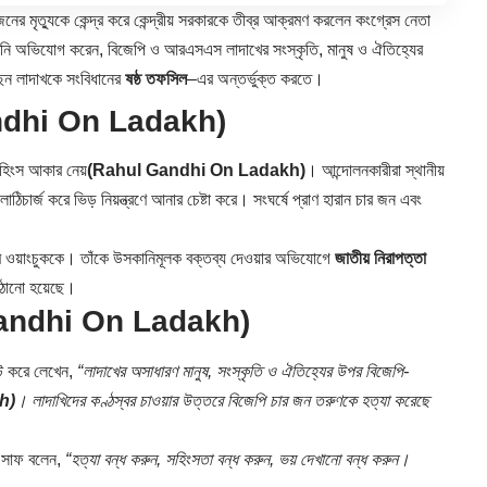
নের মৃত্যুকে কেন্দ্র করে কেন্দ্রীয় সরকারকে তীব্র আক্রমণ করলেন কংগ্রেস নেতা
িনি অভিযোগ করেন, বিজেপি ও আরএসএস লাদাখের সংস্কৃতি, মানুষ ও ঐতিহ্যের
ছেন লাদাখকে সংবিধানের
ষষ্ঠ তফসিল
–এর অন্তর্ভুক্ত করতে।
ndhi On Ladakh)
 সহিংস আকার নেয়
(Rahul Gandhi On Ladakh)
। আন্দোলনকারীরা স্থানীয়
াঠিচার্জ করে ভিড় নিয়ন্ত্রণে আনার চেষ্টা করে। সংঘর্ষে প্রাণ হারান চার জন এবং
োনম ওয়াংচুককে। তাঁকে উসকানিমূলক বক্তব্য দেওয়ার অভিযোগে
জাতীয় নিরাপত্তা
পাঠানো হয়েছে।
andhi On Ladakh)
্ট করে লেখেন,
“লাদাখের অসাধারণ মানুষ, সংস্কৃতি ও ঐতিহ্যের উপর বিজেপি-
h)
। লাদাখিদের কণ্ঠস্বর চাওয়ার উত্তরে বিজেপি চার জন তরুণকে হত্যা করেছে
নি সাফ বলেন,
“হত্যা বন্ধ করুন, সহিংসতা বন্ধ করুন, ভয় দেখানো বন্ধ করুন।