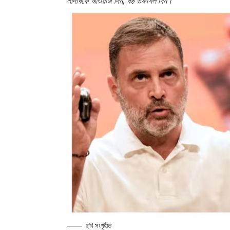
লাদাখকে আওয়াজ দিন, ষষ্ঠ তফসিল দিন।”
ছবি সংগৃহীত