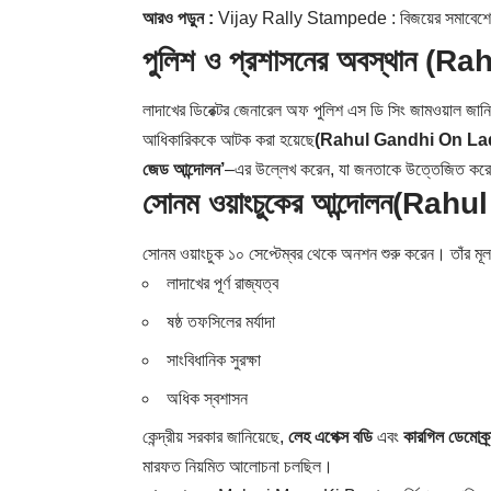
আরও পড়ুন :
Vijay Rally Stampede : বিজয়ের সমাবেশে পদপিষ
পুলিশ ও প্রশাসনের অবস্থান
(Rah
লাদাখের ডিরেক্টর জেনারেল অফ পুলিশ এস ডি সিং জামওয়াল জানিয়
আধিকারিককে আটক করা হয়েছে
(Rahul Gandhi On La
জেড আন্দোলন’
–এর উল্লেখ করেন, যা জনতাকে উত্তেজিত করে
সোনম ওয়াংচুকের আন্দোলন
(Rahul
সোনম ওয়াংচুক ১০ সেপ্টেম্বর থেকে অনশন শুরু করেন। তাঁর মূ
লাদাখের পূর্ণ রাজ্যত্ব
ষষ্ঠ তফসিলের মর্যাদা
সাংবিধানিক সুরক্ষা
অধিক স্বশাসন
কেন্দ্রীয় সরকার জানিয়েছে,
লেহ এপেক্স বডি
এবং
কারগিল ডেমোক্র্য
মারফত নিয়মিত আলোচনা চলছিল।