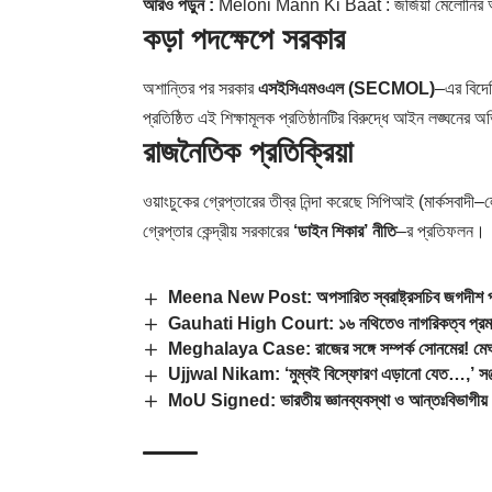
আরও পড়ুন :
Meloni Mann Ki Baat : জর্জিয়া মেলোনির আত্
কড়া পদক্ষেপে সরকার
অশান্তির পর সরকার
এসইসিএমওএল (SECMOL)
–এর বিদে
প্রতিষ্ঠিত এই শিক্ষামূলক প্রতিষ্ঠানটির বিরুদ্ধে আইন লঙ্ঘনে
রাজনৈতিক প্রতিক্রিয়া
ওয়াংচুকের গ্রেপ্তারের তীব্র নিন্দা করেছে সিপিআই (মার্কসবাদী–
গ্রেপ্তার কেন্দ্রীয় সরকারের
‘ডাইন শিকার’ নীতি
–র প্রতিফলন।
Meena New Post: অপসারিত স্বরাষ্ট্রসচিব জগদীশ প্রসাদ 
Gauhati High Court: ১৬ নথিতেও নাগরিকত্ব প্রমাণ হল
Meghalaya Case: রাজের সঙ্গে সম্পর্ক সোনমের! মেঘা
Ujjwal Nikam: ‘মুম্বই বিস্ফোরণ এড়ানো যেত…,’ সঞ্জয়
MoU Signed: ভারতীয় জ্ঞানব্যবস্থা ও আন্তঃবিভাগীয় গবেষ