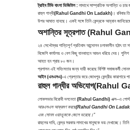
ট্রাইব টিভি বাংলা ডিজিটাল :
লাদাখে সাম্প্রতিক অশান্তি ও চার জ
রাহুল গান্ধী
(Rahul Gandhi On Ladakh)
। রবিবার ত
উপর আঘাত হানছে। একই সঙ্গে তিনি কেন্দ্রকে আহ্বান জানিয়ে
অশান্তির সূত্রপাত
(Rahul Ga
২৪ সেপ্টেম্বর শান্তিপূর্ণ প্রতিবাদ আন্দোলন চলাকালীন হঠাৎ তা
বিজেপি কার্যালয় ও বেশ কিছু যানবাহনে আগুন ধরিয়ে দেয়। পুলিশ ল
আহত হন প্রায় ৮০ জন।
প্রশাসন এই সহিংসতার জন্য দায়ী করেছে বিশিষ্ট সমাজকর্মী স
আইন (এনএসএ)
-এ গ্রেপ্তার করে জোধপুর কেন্দ্রীয় কারাগারে 
রাহুল গান্ধীর অভিযোগ
(Rahul G
লোকসভার বিরোধী দলনেতা
(Rahul Gandhi)
এক্স–এ পোস
আরএসএস আক্রমণ করছে
(Rahul Gandhi On Ladak
এবং সোনম ওয়াংচুককে জেলে ভরেছে।”
রাহুলের দাবি, কেন্দ্র সরকার লাদাখের মানুষকে ভয় দেখাচ্ছে। তি