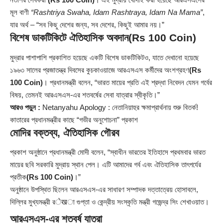
মূল বাণী
“Rashtriya Swaha, Idam Rashtraya, Idam Na Mama”
,
যার অর্থ – “সব কিছু দেশের জন্য, সব দেশের, কিছুই আমার নয়।”
বিশেষ ডাকটিকিটে ঐতিহাসিক অবদান
(Rs 100 Coin)
মুদ্রার পাশাপাশি প্রকাশিত হয়েছে একটি বিশেষ ডাকটিকিটও, যাতে দেখানো হয়েছে
১৯৬৩ সালের প্রজাতন্ত্র দিবসের কুচকাওয়াজে আরএসএস কর্মীদের অংশগ্রহণ
(Rs
100 Coin)
। প্রধানমন্ত্রী বলেন, “ভারত মায়ের প্রতি এই শ্রদ্ধা নিবেদন যেমন গর্বের
বিষয়, তেমনই আরএসএস-এর শতবর্ষের সেবা যাত্রার স্বীকৃতি।”
আরও পড়ুন :
Netanyahu Apology : নেতানিয়াহুর ক্ষমাপ্রার্থনায় শুরু বিতর্ক!
কাতারের প্রধানমন্ত্রীর কাছে “গভীর অনুশোচনা” প্রকাশ
মোদির বক্তব্য, ঐতিহাসিক গৌরব
প্রকাশ অনুষ্ঠানে প্রধানমন্ত্রী মোদী বলেন, “স্বাধীন ভারতের ইতিহাসে প্রথমবার ভারত
মায়ের ছবি সরকারি মুদ্রায় স্থান পেল। এটি আমাদের গর্ব এবং ঐতিহাসিক তাৎপর্যের
প্রতীক
(Rs 100 Coin)
।”
অনুষ্ঠানে উপস্থিত ছিলেন আরএসএস-এর সাধারণ সম্পাদক দত্তাত্রেয় হোসাবলে,
দিল্লির মুখ্যমন্ত্রী রेखা গুপ্তা ও কেন্দ্রীয় সংস্কৃতি মন্ত্রী গজেন্দ্র সিং শেখাওয়াত।
আরএসএস-এর শতবর্ষ যাত্রা