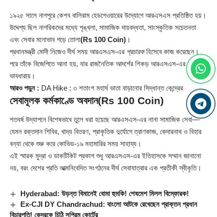
১৯২৫ সালে নাগপুরে কেশব বালিরাম হেডগেওয়ারের উদ্যোগে আরএসএস প্রতিষ্ঠিত হয়।
উদ্দেশ্য ছিল নাগরিকদের মধ্যে শৃঙ্খলা, সামাজিক দায়বদ্ধতা, সাংস্কৃতিক সচেতনতা
এবং সেবার মনোভাব গড়ে তোলা
(Rs 100 Coin)
।
প্রধানমন্ত্রী মোদী নিজেও দীর্ঘ সময় আরএসএস-এর
প্রচারক
হিসেবে কাজ করেছেন।
পরে তাঁকে বিজেপিতে আনা হয়, যার রাজনৈতিক আদর্শের শিকড় আরএসএস-এর
ভাবধারায়।
আরও পড়ুন :
DA Hike : ৩ শতাংশ মহার্ঘ ভাতা বাড়ানোর সিদ্ধান্ত কেন্দ্রের
সেবামূলক কর্মকাণ্ডে অবদান
(Rs 100 Coin)
শতবর্ষ উদ্‌যাপনে বিশেষভাবে তুলে ধরা হয়েছে আরএসএস-এর নানা সামাজিক সেবা—
যেমন রক্তদান শিবির, খাদ্য বিতরণ, প্রাকৃতিক দুর্যোগে ত্রাণকাজ, কেদারনাথ ও বিহার
বন্যা থেকে শুরু করে কোভিড-১৯ মহামারির সময় সাহায্য।
এই স্মারক মুদ্রা ও ডাকটিকিট প্রকাশ শুধু আরএসএস-এর ইতিহাসকে সম্মান জানানো
নয়, বরং দেশের প্রতি আত্মনিবেদিত সংগঠনের দীর্ঘ সেবাযাত্রার এক প্রতীকী স্বীকৃতি।
Hyderabad: উড়ন্ত বিমানেই বোমা হুমকি! শেষমেশ মিলল বিস্ফোরক!
Ex-CJI DY Chandrachud: বাংলো আটকে রেখেছেন প্রাক্তন প্রধান
বিচারপতি! কেন্দ্রকে চিঠি সুপ্রিম কোর্টের