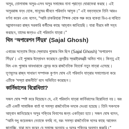
অসুর, তোলাবাজ অসুর-এসব অসুর সমাজের নানা প্রান্তে ঘোরাফেরা করছে। এই
অসুররাজ বন্ধ হোক, মানুষের জীবনে পরিবর্তন আসুক।” এই বক্তব্যকে তিনি আরও
বর্ণনা করেন এবং বলেন, “আমি চাকরিহারা শিক্ষক থেকে শুরু করে বকেয়া ডিএ-র দাবিতে
আন্দোলনরত রাজ্য সরকারি কর্মীদের কাছে আহ্বান জানিয়েছি। যারা নীরবে কষ্ট সহ্য
করছেন, তাদের জন্যও এই পরিবর্তন যাত্রা।”
থিম ‘অপারেশন সিঁদুর’ (Sajal Ghosh)
এবারের সন্তোষ মিত্র স্কোয়ার পুজোর থিম ছিল (Sajal Ghosh) ‘অপারেশন
সিঁদুর’। এই পুজোর উদ্বোধন করেছেন কেন্দ্রীয় স্বরাষ্ট্রমন্ত্রী অমিত শাহ। কিন্তু এই
থিম এবং পুজোর ভাবধারাকে কেন্দ্র করে রাজনৈতিক বিতর্কে নতুন মাত্রা এসেছে।
তৃণমূলের রাজ্য সাধারণ সম্পাদক কুণাল ঘোষ এই পরিবর্তন যাত্রার সমালোচনা করে
এটিকে ‘সস্তা রাজনীতি’ বলে অভিহিত করেছেন।
কার্নিভালের বিরোধিতা?
সজল ঘোষ স্পষ্ট করে দিয়েছেন যে, এই পরিবর্তন যাত্রা কার্নিভালের বিরোধিতা নয়। বরং
এটি একটি সামাজিক বার্তা যা সমস্ত রাজনৈতিক দলকে দেওয়া হয়েছে। তিনি সকলকে
আহ্বান জানিয়েছেন অসুর শক্তির বিনাশের জন্য একত্রিত হতে। সজল ঘোষ বলেন,
“আমি শুধু কয়েকজন নেতাকে বলছি না, বরং সমস্ত রাজনৈতিক দলের কাছে আবেদন
জানাচ্ছি, যারা মনে করেন যে সমাজে অন্যায় ও অসুর শক্তির অবসান জরুরি।”