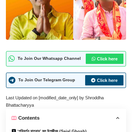
Click here
To Join Our Whatsapp Channel
Click here
To Join Our Telegram Group
Last Updated on [modified_date_only] by
Shroddha
Bhattacharyya
Contents
‘পরিবর্তন যাত্রার’ মূল উপজীব্য (Sajal Ghosh)