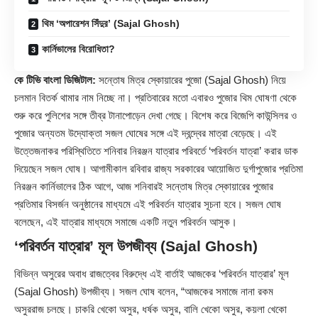
থিম ‘অপারেশন সিঁদুর’ (Sajal Ghosh)
কার্নিভালের বিরোধিতা?
কে টিভি বাংলা ডিজিটাল:
সন্তোষ মিত্র স্কোয়ারের পুজো (
Sajal Ghosh
) নিয়ে
চলমান বিতর্ক থামার নাম নিচ্ছে না। প্রতিবারের মতো এবারও পুজোর থিম ঘোষণা থেকে
শুরু করে পুলিশের সঙ্গে তীব্র টানাপোড়েন দেখা গেছে। বিশেষ করে বিজেপি কাউন্সিলর ও
পুজোর অন্যতম উদ্যোক্তা সজল ঘোষের সঙ্গে এই দ্বন্দ্বের মাত্রা বেড়েছে। এই
উত্তেজনাকর পরিস্থিতিতে শনিবার নিরঞ্জন যাত্রার পরিবর্তে ‘পরিবর্তন যাত্রা’ করার ডাক
দিয়েছেন সজল ঘোষ। আগামীকাল রবিবার রাজ্য সরকারের আয়োজিত দুর্গাপুজোর প্রতিমা
নিরঞ্জন কার্নিভালের ঠিক আগে, আজ শনিবারই সন্তোষ মিত্র স্কোয়ারের পুজোর
প্রতিমার বিসর্জন অনুষ্ঠানের মাধ্যমে এই পরিবর্তন যাত্রার সূচনা হবে। সজল ঘোষ
বলেছেন, এই যাত্রার মাধ্যমে সমাজে একটি নতুন পরিবর্তন আসুক।
‘পরিবর্তন যাত্রার’ মূল উপজীব্য (Sajal Ghosh)
বিভিন্ন অসুরের অবাধ রাজত্বের বিরুদ্ধে এই বার্তাই আজকের ‘পরিবর্তন যাত্রার’ মূল
(Sajal Ghosh) উপজীব্য। সজল ঘোষ বলেন, “আজকের সমাজে নানা রকম
অসুররাজ চলছে। চাকরি খেকো অসুর, ধর্ষক অসুর, বালি খেকো অসুর, কয়লা খেকো