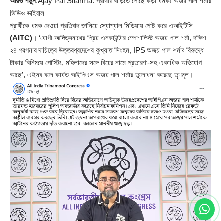
আরও পড়ুন:
Ajay Pal Sharma: প্রার্থীর বাড়িতে পৌঁছে কড়া ধমক! অজয় পাল শর্মার
ভিডিও ভাইরাল
প্রার্থীকে ধমক দেওয়া প্রতিবাদ জানিয়ে স্যোশ্যাল মিডিয়ায় পোষ্ট করে এআইটিসি
(
AITC
)
। ‘যোগী আদিত্যনাথের প্রিয় এনকাউন্টার স্পেশালিস্ট অজয় পাল শর্মা, দক্ষিণ
২৪ পরগনার দায়িত্বে উত্তরপ্রদেশের কুখ্যাত সিংহম, IPS অজয় পাল শর্মার বিরুদ্ধে
টাকার বিনিময়ে পোস্টিং, মহিলাদের সঙ্গে বিয়ের নামে প্রতারণা-সহ একাধিক অভিযোগ
আছে’, এইসব বলে কার্যত আইপিএস অজয় পাল শর্মার তুলোধনা করেছে তৃণমূল।