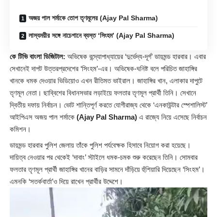
অজয় পাল শর্মাকে তোপ তৃণমূলের (Ajay Pal Sharma)
লাস্যময়ীর সঙ্গে নাচেগানে ব্যস্ত ‘সিংহম’ (Ajay Pal Sharma)
কে টিভি বাংলা ডিজিটাল:
অভিষেক বন্দ্যোপাধ্যায়ের ‘দুর্ভেদ্য-দূর্গ’ ডায়মন্ড হারবার। এবার
সেখানেই দাপট উত্তরপ্রদেশের ‘সিংহম’-এর। অভিষেক-ঘনিষ্ট বলে পরিচিত জাহাঙ্গির
খানকে ধমক দেওয়ার ভিডিয়োও এখন রীতিমত ভাইরাল। জাহাঙ্গির খান, এলাকার দাপুটে
তৃণমূল নেতা। ছাব্বিশের বিধানসভার লড়াইয়ে ফলতার তৃণমূল প্রার্থী তিনি। সেখানে
দ্বিতীয় দফায় নির্বাচন। ভোট শান্তিপূর্ণ করতে যোগীরাজ্য থেকে ‘এনকাউন্টার স্পেশালিস্ট’
আইপিএস অজয় পাল শর্মাকে
(Ajay Pal Sharma)
এ রাজ্যে নিয়ে এসেছে নির্বাচন
কমিশন।
ডায়মন্ড হারবার পুলিশ জেলায় তাঁকে পুলিশ পর্যবেক্ষক হিসাবে নিয়োগ করা হয়েছে।
দায়িত্ব নেওয়ার পর থেকেই ‘দাবাং’ স্টাইলে ধমক-চমক শুরু করেছেন তিনি। সোমবার
ফলতার তৃণমূল প্রার্থী জাহাঙ্গির খানের বাড়ির সামনে দাঁড়িয়ে হুঁশিয়ারি দিয়েছেন ‘সিংহম’।
এমনকি ‘সতর্কবার্তা’ও দিয়ে রাখেন প্রার্থীর উদ্দেশে।