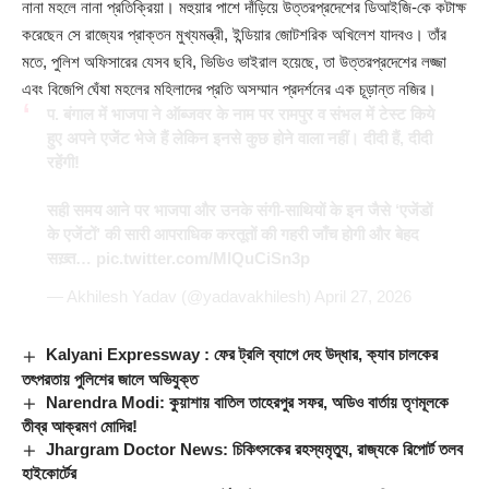
নানা মহলে নানা প্রতিক্রিয়া। মহুয়ার পাশে দাঁড়িয়ে উত্তরপ্রদেশের ডিআইজি-কে কটাক্ষ
করেছেন সে রাজ্যের প্রাক্তন মুখ্যমন্ত্রী, ইন্ডিয়ার জোটশরিক অখিলেশ যাদবও। তাঁর
মতে, পুলিশ অফিসারের যেসব ছবি, ভিডিও ভাইরাল হয়েছে, তা উত্তরপ্রদেশের লজ্জা
এবং বিজেপি ঘেঁষা মহলের মহিলাদের প্রতি অসম্মান প্রদর্শনের এক চূড়ান্ত নজির।
प. बंगाल में भाजपा ने ऑब्जवर के नाम पर रामपुर व संभल में टेस्ट किये
हुए अपने एजेंट भेजे हैं लेकिन इनसे कुछ होने वाला नहीं। दीदी हैं, दीदी
रहेंगी!
सही समय आने पर भाजपा और उनके संगी-साथियों के इन जैसे ‘एजेंडों
के एजेंटों’ की सारी आपराधिक करतूतों की गहरी जाँच होगी और बेहद
सख़्त…
pic.twitter.com/MlQuCiSn3p
— Akhilesh Yadav (@yadavakhilesh)
April 27, 2026
Kalyani Expressway : ফের ট্রলি ব্যাগে দেহ উদ্ধার, ক্যাব চালকের
তৎপরতায় পুলিশের জালে অভিযুক্ত
Narendra Modi: কুয়াশায় বাতিল তাহেরপুর সফর, অডিও বার্তায় তৃণমূলকে
তীব্র আক্রমণ মোদির!
Jhargram Doctor News: চিকিৎসকের রহস্যমৃত্যু, রাজ্যকে রিপোর্ট তলব
হাইকোর্টের