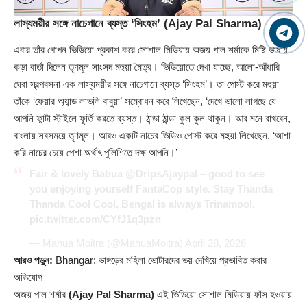
লাস্যময়ীর সঙ্গে নাচেগানে ব্যস্ত ‘সিংহম’ (Ajay Pal Sharma)
এবার তাঁর গোপন ভিডিয়ো প্রকাশ করে সোশাল মিডিয়ায় অজয় পাল শর্মাকে মিষ্টি ভাষায়
কড়া বার্তা দিলেন তৃণমূল সাংসদ মহুয়া মৈত্র। ভিডিয়োতে দেখা যাচ্ছে, আলো-আঁধারি
ঘেরা স্বল্পবসনা এক লাস্যময়ীর সঙ্গে নাচেগানে ব্যস্ত ‘সিংহম’। তা পোস্ট করে মহুয়া
তাঁকে ‘ফেয়ার অ্যান্ড লাভলি বাবুয়া’ সম্বোধন করে লিখেছেন, ‘দেখে ভালো লাগছে যে
আপনি ফান্টা স্টাইলে ফূর্তি করতে ব্যস্ত। ঠান্ডা ঠান্ডা কুল কুল থাকুন। আর মনে রাখবেন,
বাংলায় সবসময়ে তৃণমূল। আরও একটি নাচের ভিডিও পোস্ট করে মহুয়া লিখেছেন, ‘আশা
করি নাচের চেয়ে পেশা অর্থাৎ পুলিশিতে দক্ষ আপনি।’
Fair & lovely Babua
@DripsAjaypal
– good to see
you enjoying yourself FantaCop style. Stay Thanda
Thanda Cool Cool. Bengal is always Trinamool.
pic.twitter.com/CYfJ1q3pzn
— Mahua Moitra (@MahuaMoitra)
April 28, 2026
আরও পড়ুন:
Bhangar: ভাঙ্গড়ের মহিলা ভোটারদের ভয় দেখিয়ে প্রভাবিত করার
অভিযোগ
অজয় পাল শর্মার
(Ajay Pal Sharma)
এই ভিডিয়ো সোশাল মিডিয়ায় ফাঁস হওয়ায়