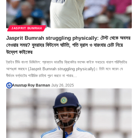
JASPRIT BUMRAH
Jasprit Bumrah struggling physically: টেস্ট থেকে অবসর
নেওয়ার সময়? বুমরাহর ফিটনেস ঘাটতি, গতি হ্রাস ও বারংবার চোট নিয়ে
উদ্বেগ কাইফের
ট্রাইব টিভি বাংলা ডিজিটাল: প্রাক্তন ভারতীয় ক্রিকেটার মহম্মদ কাইফ সবচেয়ে খারাপ পরিস্থিতির
আশঙ্কা করছেন (Jasprit Bumrah struggling physically)। তিনি মনে করেন যে
দীর্ঘতম ফর্ম্যাটের শারীরিক চাহিদা পূরণ করতে না পারার…
Anustup Roy Barman
July 26, 2025