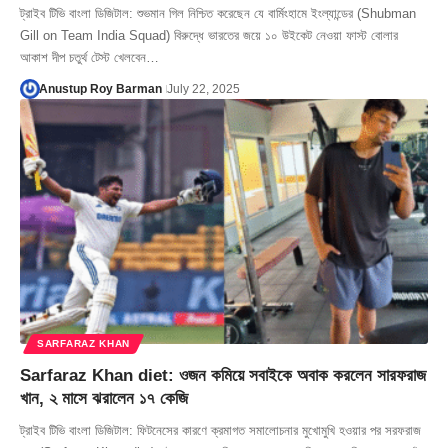
ট্রাইব টিভি বাংলা ডিজিটাল: শুভমান গিল নিশ্চিত করেছেন যে বার্মিংহামে ইংল্যান্ডের (Shubman
Gill on Team India Squad) বিরুদ্ধে ভারতের জয়ে ১০ উইকেট নেওয়া ফাস্ট বোলার
আকাশ দীপ চতুর্থ টেস্ট খেলবেন…
Anustup Roy Barman
July 22, 2025
SARFARAZ KHAN
Sarfaraz Khan diet: ওজন কমিয়ে সবাইকে অবাক করলেন সারফরাজ
খান, ২ মাসে ঝরালেন ১৭ কেজি
ট্রাইব টিভি বাংলা ডিজিটাল: ফিটনেসের কারণে ক্রমাগত সমালোচনার মুখোমুখি হওয়ার পর সরফরাজ