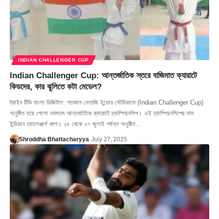
INDIAN CHALLENGER CUP
Indian Challenger Cup: আন্তর্জাতিক স্তরে বাজিমাত ক্যারাটে
কিডদের, কার ঝুলিতে কটা মেডেল?
ট্রাইব টিভি বাংলা ডিজিটাল: গতকাল নেতাজি ইন্ডোর স্টেডিয়ামে (Indian Challenger Cup)
অনুষ্ঠিত হয়ে গেলো নবমতম আন্তর্জাতিক ক্যারাটে চ্যাম্পিয়নশিপ। এই চ্যাম্পিয়নশিপের নাম
ইন্ডিয়ান চ্যালেঞ্জার্স কাপ। ২৫ থেকে ২৭ জুলাই পর্যন্ত অনুষ্ঠিত…
Shroddha Bhattacharyya
July 27, 2025