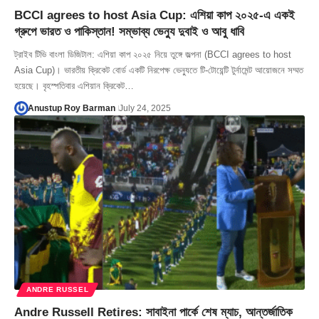
BCCI agrees to host Asia Cup: এশিয়া কাপ ২০২৫-এ একই
গ্রুপে ভারত ও পাকিস্তান! সম্ভাব্য ভেন্যু দুবাই ও আবু ধাবি
ট্রাইব টিভি বাংলা ডিজিটাল: এশিয়া কাপ ২০২৫ নিয়ে তুঙ্গে জল্পনা (BCCI agrees to host
Asia Cup)। ভারতীয় ক্রিকেট বোর্ড একটি নিরপেক্ষ ভেন্যুতে টি-টোয়েন্টি টুর্নামেন্ট আয়োজনে সম্মত
হয়েছে। বৃহস্পতিবার এশিয়ান ক্রিকেট…
Anustup Roy Barman
July 24, 2025
ANDRE RUSSEL
Andre Russell Retires: সাবাইনা পার্কে শেষ ম্যাচ, আন্তর্জাতিক