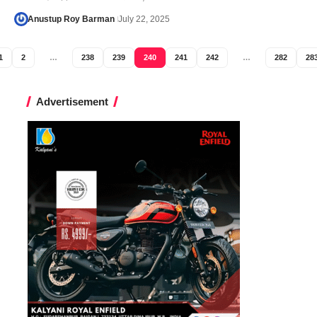
Anustup Roy Barman
July 22, 2025
1
2
…
238
239
240
241
242
…
282
28
Advertisement