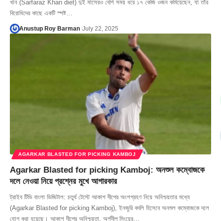
খান (Sarfaraz Khan diet) দুই মাসেরও বেশি সময় ধরে ১৭ কেজি ওজন কমিয়েছেন, যা তাঁর
বিরোধিদের কাছে একটি স্পষ্ট…
Anustup Roy Barman
July 22, 2025
AGARKAR BLASTED FOR PICKING KAMBOJ
Agarkar Blasted for picking Kamboj: অনশুল কম্বোজকে
দলে নেওয়া নিয়ে প্রশ্নের মুখে আগারকার
ট্রাইব টিভি বাংলা ডিজিটাল: চতুর্থ টেস্টে আকাশ দীপের অংশগ্রহণ নিয়ে অনিশ্চয়তার মধ্যে
(Agarkar Blasted for picking Kamboj), ইনজুরি বদলি হিসেবে অনশুল কম্বোজকে দলে
যোগ করা হয়েছে। আকাশ দীপের অনিশ্চয়তা, অর্শদীপ সিংয়ের…