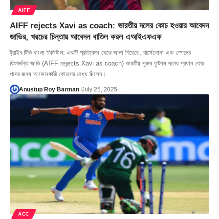
AIFF
AIFF rejects Xavi as coach: ভারতীয় দলের কোচ হওয়ার আবেদন
জাভির, খরচের চিন্তায় আবেদন বাতিল করল এআইএফএফ
ট্রাইব টিভি বাংলা ডিজিটাল: একটি প্রতিবেদন থেকে জানা গিয়েছে, বার্সেলোনা এবং স্পেনের
কিংবদন্তি জাভি (AIFF rejects Xavi as coach) ভারতীয় পুরুষ ফুটবল দলের প্রধান কোচ
পদের জন্য আবেদনকারী কোচদের মধ্যে ছিলেন।…
Anustup Roy Barman
July 25, 2025
ACC