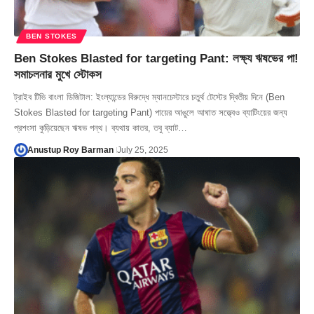
BEN STOKES
Ben Stokes Blasted for targeting Pant: লক্ষ্য ঋষভের পা!
সমাচলনার মুখে স্টোকস
ট্রাইব টিভি বাংলা ডিজিটাল: ইংল্যান্ডের বিরুদ্ধে ম্যানচেস্টারে চতুর্থ টেস্টের দ্বিতীয় দিনে (Ben
Stokes Blasted for targeting Pant) পায়ের আঙুলে আঘাত সত্ত্বেও ব্যাটিংয়ের জন্য
প্রশংসা কুড়িয়েছেন ঋষভ পন্থ। ব্যথায় কাতর, তবু ব্যাট…
Anustup Roy Barman
July 25, 2025