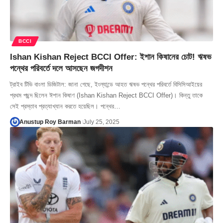
BCCI
Ishan Kishan Reject BCCI Offer: ইশান কিষানের চোট! ঋষভ
পন্থের পরিবর্তে দলে আসছেন জগদীশন
ট্রাইব টিভি বাংলা ডিজিটাল: জানা গেছে, ইংল্যান্ডে আহত ঋষভ পন্থের পরিবর্তে বিসিসিআইয়ের
প্রথম পছন্দ ছিলেন ঈশান কিষাণ (Ishan Kishan Reject BCCI Offer)। কিন্তু তাকে
সেই প্রস্তাব প্রত্যাখ্যান করতে হয়েছিল। পন্থের…
Anustup Roy Barman
July 25, 2025