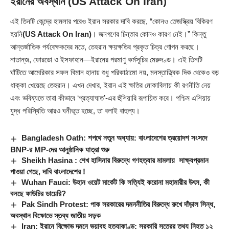
ইরানের অবস্থান (US Attack On Iran)
এই তিনটি কেন্দ্রে হামলার পরেও ইরান সরকার দাবি করছে, “কোনও তেজস্ক্রিয় বিকিরণ
হয়নি
(US Attack On Iran)
। জনগণের চিন্তার কোনও কারণ নেই।” কিন্তু
আন্তর্জাতিক পর্যবেক্ষকদের মতে, তেহরান ক্ষয়ক্ষতির প্রকৃত চিত্র গোপন করছে।
নাতান্‌জ, ফোরডো ও ইসফাহান—ইরানের পরমাণু কর্মসূচির মেরুদণ্ড। এই তিনটি
ঘাঁটিতে আমেরিকার সফল বিমান হানায় শুধু পরিকাঠামো নয়, মনস্তাত্ত্বিক দিক থেকেও বড়
ধাক্কা খেয়েছে তেহরান। এখন দেখার, ইরান এই ক্ষতির মোকাবিলায় কী রণনীতি নেয়
এবং ভবিষ্যতে তারা কীভাবে ‘প্রত্যাঘাত’-এর হুঁশিয়ারি রূপায়িত করে। পশ্চিম এশিয়ায়
যুদ্ধ পরিস্থিতি আরও ঘনীভূত হচ্ছে, তা বলাই বাহুল্য।
Bangladesh Oath: শপথে নতুন অধ্যায়: বাংলাদেশের ত্রয়োদশ সংসদে
BNP-র MP-দের আনুষ্ঠানিক যাত্রা শুরু
Sheikh Hasina : শেখ হাসিনার বিরুদ্ধে গণহত্যার মামলায় সাক্ষ্যপ্রমান
পাওয়া গেছে, দাবি বাংলাদেশের !
Wuhan Fauci: উহান ওয়েট মার্কেট কি সত্যিই করোনা মহামারীর উৎস, কী
বলছে ফাউচির ডায়েরি?
Pak Sindh Protest: পাক সরকারের দমননীতির বিরুদ্ধে রুখে দাঁড়াল সিন্ধ,
অবস্থান বিক্ষোভে স্তব্ধ জাতীয় সড়ক
Iran: ইরানে বিক্ষোভ দমনে ভয়াবহ হত্যাকাণ্ড: সরকারি সূত্রের তথ্য নিহত ১২