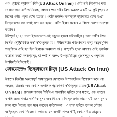
এবং প্ল্যানেট ল্যাবস পিবিসি
(US Attack On Iran)
। সেই ছবি বিশ্লেষণ করে
সংবাদসংস্থা এপি জানিয়েছে, হামলার পরে মাটির নিচে অন্তত একটি ১৬ ফুট (প্রায় ৫
মিটার) গভীর গহ্বর তৈরি হয়েছে। গর্তটি ভূগর্ভস্থ কনক্রিট স্ট্রাকচারে তৈরি হওয়া
বিস্ফোরণের ফল বলেই মনে করা হচ্ছে। যদিও ইরান সরকার এ বিষয়ে কোনো মন্তব্য
করেনি।
ইতিপূর্বে ২০২০ সালে ইজরায়েলও এই কেন্দ্রে হামলা চালিয়েছিল। তখন মাটির উপর
নির্মিত ‘সেন্ট্রিফিউজ হল’ ক্ষতিগ্রস্ত হয়। ইউরেনিয়াম পরিশোধনের জন্য অত্যাধুনিক
প্রযুক্তির সেই হল ছিল ইরানের অন্যতম গর্ব। সম্প্রতি হওয়া হামলায় সেই ভূগর্ভস্থ
কাঠামো কতটা ক্ষতিগ্রস্ত, তা স্পষ্ট না হলেও উপগ্রহচিত্রে ধ্বংসস্তূপ ও গহ্বরের
উপস্থিতি ইঙ্গিতবাহী।
ফোরডোতেও বিস্ফোরণের চিহ্ন (US Attack On Iran)
ইরানের দ্বিতীয় গুরুত্বপূর্ণ পরমাণুকেন্দ্র ফোরডোর উপগ্রহচিত্র বিশ্লেষণ করে ধরা
পড়েছে, হামলার পরে সেখানে একাধিক প্রবেশপথ ক্ষতিগ্রস্ত হয়েছে
(US Attack
On Iran)
। প্ল্যানেট ল্যাবস পিবিসি-র প্রকাশিত ছবিতে দেখা যাচ্ছে, এক সময়ের
বাদামি রঙের পাহাড় আংশিক ধূসর হয়ে গিয়েছে। বিস্ফোরণের কারণে ওই অংশ ধূলায়
ঢাকা পড়ে গিয়েছে বলে মনে করছেন পর্যবেক্ষকরা। এ ছাড়া ছবিতে হালকা ধোঁয়ার
অস্তিত্বও দেখা গিয়েছে। ফোরডো হল একটি গোপন ঘাঁটি, যেখানে উচ্চ মাত্রায়