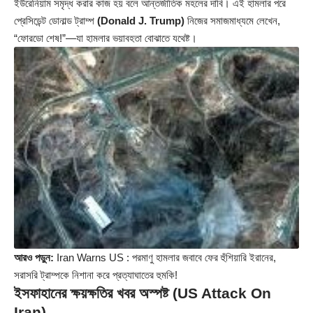
ইউরেনিয়াম সমৃদ্ধ করার কাজ হয় বলে আন্তর্জাতিক মহলের দাবি। এই হামলার পরে
প্রেসিডেন্ট ডোনাল্ড ট্রাম্প
(Donald J. Trump)
নিজের সমাজমাধ্যমে লেখেন,
“ফোরডো শেষ!”—যা হামলার ভয়াবহতা বোঝাতে যথেষ্ট।
আরও পড়ুন:
Iran Warns US : পরমাণু হামলার জবাবে ফের হুঁশিয়ারি ইরানের,
সরাসরি ট্রাম্পকে নিশানা করে প্রত্যাঘাতের হুমকি!
ইসফাহানের ক্ষয়ক্ষতির খবর অস্পষ্ট (US Attack On
Iran)