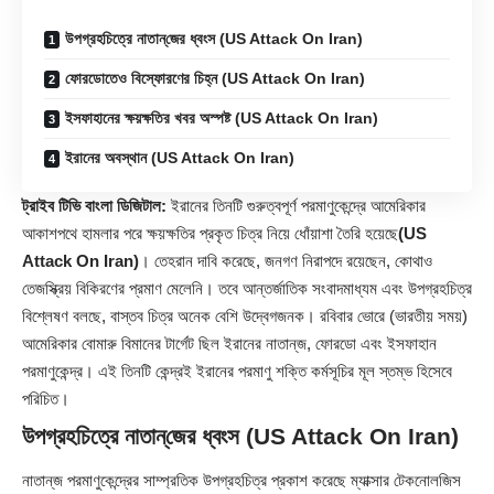
উপগ্রহচিত্রে নাতান্‌জের ধ্বংস (US Attack On Iran)
ফোরডোতেও বিস্ফোরণের চিহ্ন (US Attack On Iran)
ইসফাহানের ক্ষয়ক্ষতির খবর অস্পষ্ট (US Attack On Iran)
ইরানের অবস্থান (US Attack On Iran)
ট্রাইব টিভি বাংলা ডিজিটাল:
ইরানের তিনটি গুরুত্বপূর্ণ পরমাণুকেন্দ্রে আমেরিকার
আকাশপথে হামলার পরে ক্ষয়ক্ষতির প্রকৃত চিত্র নিয়ে ধোঁয়াশা তৈরি হয়েছে
(US
Attack On Iran)
। তেহরান দাবি করেছে, জনগণ নিরাপদে রয়েছেন, কোথাও
তেজস্ক্রিয় বিকিরণের প্রমাণ মেলেনি। তবে আন্তর্জাতিক সংবাদমাধ্যম এবং উপগ্রহচিত্র
বিশ্লেষণ বলছে, বাস্তব চিত্র অনেক বেশি উদ্বেগজনক। রবিবার ভোরে (ভারতীয় সময়)
আমেরিকার বোমারু বিমানের টার্গেট ছিল ইরানের নাতান্‌জ, ফোরডো এবং ইসফাহান
পরমাণুকেন্দ্র। এই তিনটি কেন্দ্রই ইরানের পরমাণু শক্তি কর্মসূচির মূল স্তম্ভ হিসেবে
পরিচিত।
উপগ্রহচিত্রে নাতান্‌জের ধ্বংস (US Attack On Iran)
নাতান্‌জ পরমাণুকেন্দ্রের সাম্প্রতিক উপগ্রহচিত্র প্রকাশ করেছে ম্যাক্সার টেকনোলজিস